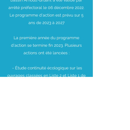
bassin Arnoult-Bruant a été validé par
arrêté préfectoral le 06 décembre 2022.
Le programme d'action est prévu sur 5
ans de 2023 à 2027
La première année du programme
d'action se termine fin 2023. Plusieurs
actions ont été lancées :
- Étude continuité écologique sur les
ouvrages classées en Liste 2 et Liste 1 de
l'Arnoult
- Effacement d'ouvrages illégaux sur
l'Arnoult et restauration
hydromorphologique des secteurs
concernés par les effacements
- Étude préalable à la restauration
hydromorphologique d'un tronçon du