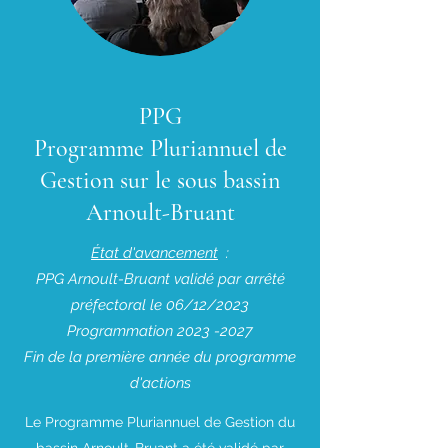
PPG
Programme Pluriannuel de
Gestion sur le sous bassin
Arnoult-Bruant
État d'avancement
:
PPG Arnoult-Bruant validé par arrêté
préfectoral le 06/12/2023
Programmation
2023 -2027
Fin de la première année du programme
d'actions
Le Programme Pluriannuel de Gestion du