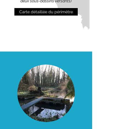
deux sous-bassins versants)
Carte détaillée du périmètre