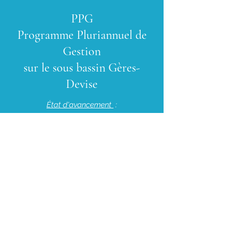
PPG
Programme Pluriannuel de
Gestion
sur le sous bassin Gères-
Devise
État d'avancement
:
Mise à jour des actions du PPG
Dans l’objectif d’optimiser la gestion des
cours d’eau présents sur son territoire, une
étude préalable a été réalisée à l’échelle
du bassin versant de la Gères-Devise par
l'UNIMA. Cette démarche vise, sur la base
d’un diagnostic, à décrire le
fonctionnement de la rivière et les enjeux