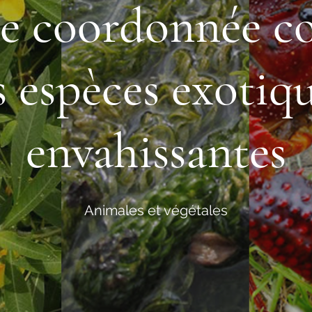
e coordonnée c
s espèces exotiq
envahissantes
Animales et végétales