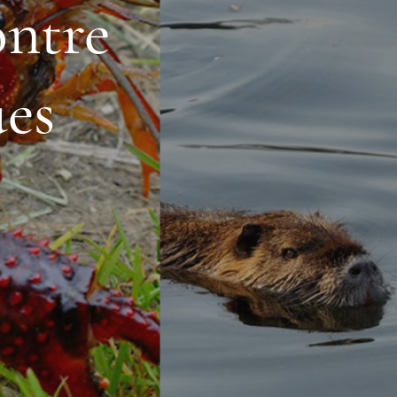
ontre
ues