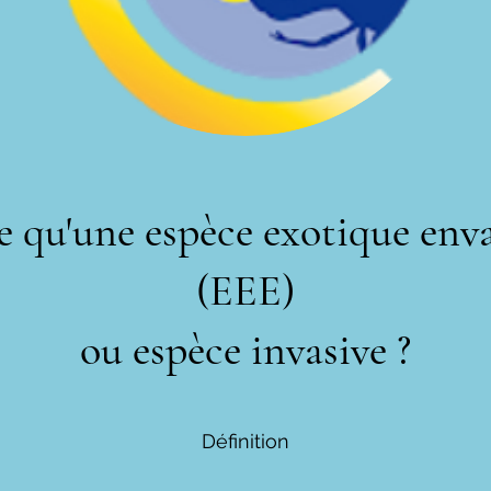
e qu'une espèce exotique env
(EEE)
ou espèce invasive ?
Définition