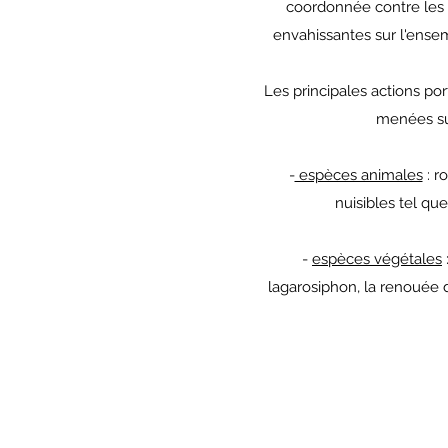
coordonnée contre les
envahissantes sur l'ensem
Les principales actions po
menées sur
-
espèces animales
: r
nuisibles tel qu
-
espèces végétales
lagarosiphon, la renouée