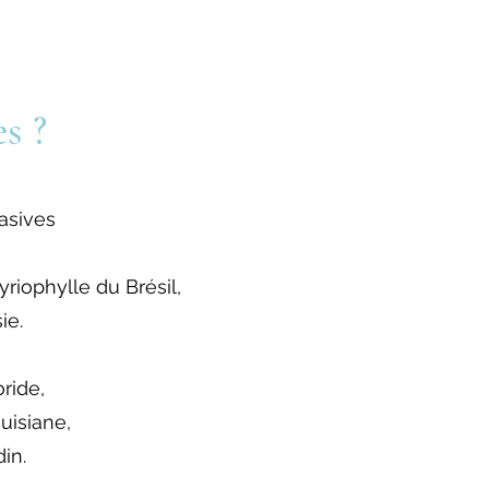
s ?
asives
yriophylle du Brésil,
ie.
ride,
uisiane,
in.