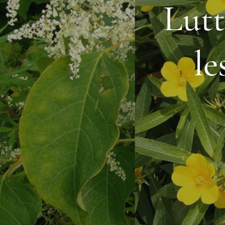
Lutt
le