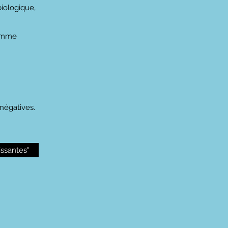
biologique,
homme
négatives.
issantes"