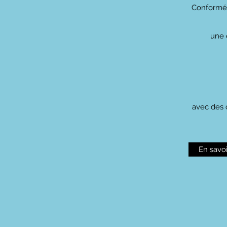
Conforméme
une 
avec des 
En savoi