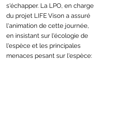
s'échapper. La LPO, en charge
du projet LIFE Vison a assuré
l'animation de cette journée,
en insistant sur l'écologie de
l'espèce et les principales
menaces pesant sur l'espèce:
collision routière et
modification de son habitat.
Pour information, la LPO
organisera les 11 et 25
septembre prochain, une
croisière fluviale sur la